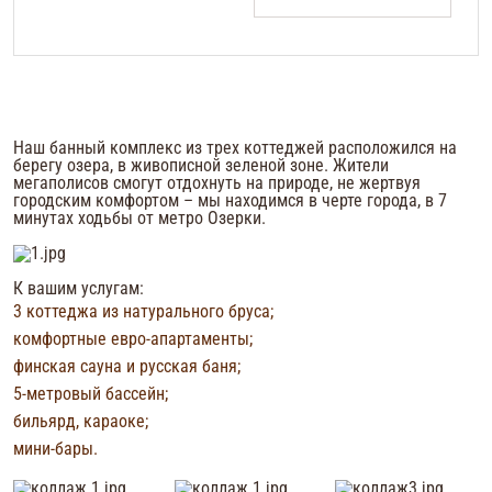
Наш банный комплекс из трех коттеджей расположился на
берегу озера, в живописной зеленой зоне. Жители
мегаполисов смогут отдохнуть на природе, не жертвуя
городским комфортом – мы находимся в черте города, в 7
минутах ходьбы от метро Озерки.
К вашим услугам:
3 коттеджа из натурального бруса;
комфортные евро-апартаменты;
финская сауна и русская баня;
Средний коттедж
Большой коттедж
Банный комплекс
5-метровый бассейн;
Количество человек
Количество человек
Количество человек
до 15 человек
до 25 человек
до 50 человек
бильярд, караоке;
Общая площадь
Общая площадь
Общая площадь
240 кв.м.
390 кв.м.
810 кв.м.
мини-бары.
Количество спален
Количество спален
Количество спален
4 спальни
4 спальни
11 спален