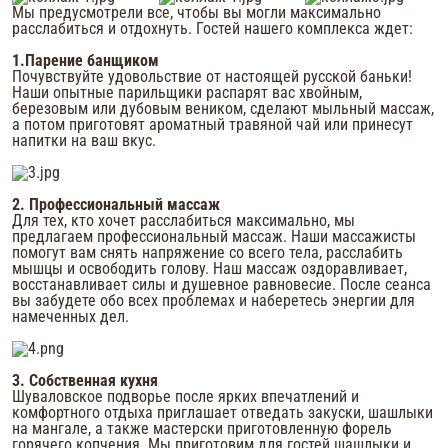
Мы предусмотрели все, чтобы вы могли максимально
расслабиться и отдохнуть. Гостей нашего комплекса ждет:
1.Парение банщиком
7 000 ₽
9 000 ₽
от 210 000 ₽
ЗАБРОНИРОВАТЬ
ЗАБРОНИРОВАТЬ
ЗАБРОНИРОВАТЬ
от
от
от
Почувствуйте удовольствие от настоящей русской баньки!
Наши опытные парильщики распарят вас хвойным,
березовым или дубовым веником, сделают мыльный массаж,
а потом приготовят ароматный травяной чай или принесут
напитки на ваш вкус.
2. Профессиональный массаж
Для тех, кто хочет расслабиться максимально, мы
предлагаем профессиональный массаж. Наши массажисты
помогут вам снять напряжение со всего тела, расслабить
мышцы и освободить голову. Наш массаж оздоравливает,
восстанавливает силы и душевное равновесие. После сеанса
вы забудете обо всех проблемах и наберетесь энергии для
намеченных дел.
3. Собственная кухня
Шуваловское подворье после ярких впечатлений и
комфортного отдыха приглашает отведать закуски, шашлыки
на мангале, а также мастерски приготовленную форель
горячего копчения. Мы приготовим для гостей шашлыки и