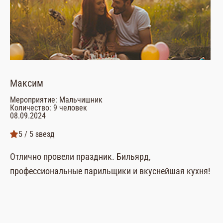
Максим
Ви
Мероприятие: Мальчишник
Ме
Количество: 9 человек
Ко
08.09.2024
26
5 / 5 звезд
Отлично провели праздник. Бильярд,
Ар
профессиональные парильщики и вкуснейшая кухня!
по
па
Вс
че