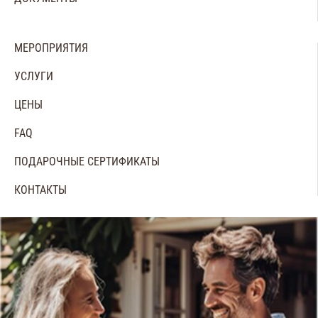
Правила посещения
Договор по коттеджу
МЕРОПРИЯТИЯ
Запрет на курение
УСЛУГИ
ЦЕНЫ
FAQ
ПОДАРОЧНЫЕ СЕРТИФИКАТЫ
КОНТАКТЫ