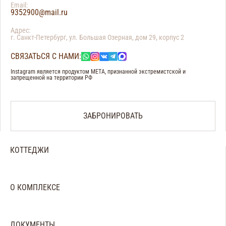
Email:
9352900@mail.ru
Адрес:
г. Санкт-Петербург, ул. Большая Озерная, дом 29, корпус 2
СВЯЗАТЬСЯ С НАМИ:
Instagram является продуктом META, признанной экстремистской и
запрещенной на территории РФ
ЗАБРОНИРОВАТЬ
КОТТЕДЖИ
Большой коттедж
Средний коттедж
Малый коттедж
О КОМПЛЕКСЕ
Аренда банного комплекса
О нас
Отзывы
Галерея
ДОКУМЕНТЫ