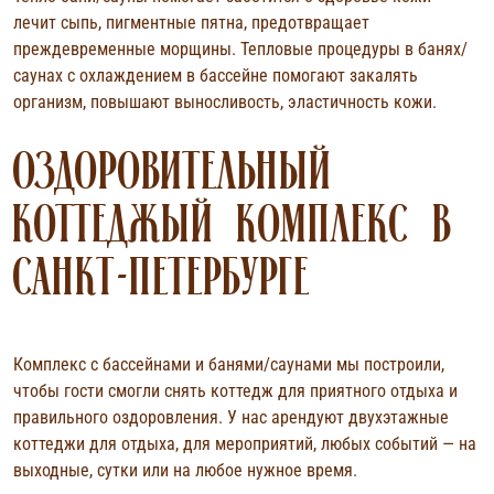
Количество человек
Количество человек
Количество человек
до 15 человек
до 25 человек
до 50 человек
лечит сыпь, пигментные пятна, предотвращает
Общая площадь
Общая площадь
Общая площадь
240 кв.м.
390 кв.м.
810 кв.м.
преждевременные морщины. Тепловые процедуры в банях/
Количество спален
Количество спален
Количество спален
4 спальни
4 спальни
11 спален
саунах с охлаждением в бассейне помогают закалять
организм, повышают выносливость, эластичность кожи.
7 000 ₽
9 000 ₽
от 210 000 ₽
ОЗДОРОВИТЕЛЬНЫЙ
ЗАБРОНИРОВАТЬ
ЗАБРОНИРОВАТЬ
ЗАБРОНИРОВАТЬ
от
от
от
КОТТЕДЖЫЙ КОМПЛЕКС В
САНКТ-ПЕТЕРБУРГЕ
Комплекс с бассейнами и банями/саунами мы построили,
чтобы гости смогли снять коттедж для приятного отдыха и
правильного оздоровления. У нас арендуют двухэтажные
коттеджи для отдыха, для мероприятий, любых событий — на
выходные, сутки или на любое нужное время.