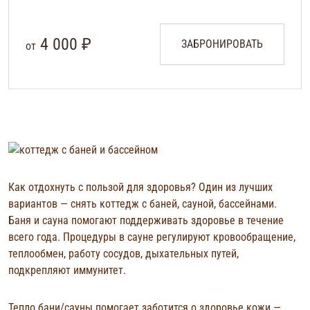
4 000 ₽
ЗАБРОНИРОВАТЬ
от
Как отдохнуть с пользой для здоровья? Один из лучших
вариантов — снять коттедж с баней, сауной, бассейнами.
Баня и сауна помогают поддерживать здоровье в течение
всего года. Процедуры в сауне регулируют кровообращение,
теплообмен, работу сосудов, дыхательных путей,
подкрепляют иммунитет.
Средний коттедж
Большой коттедж
Банный комплекс
Тепло бани/сауны помогает заботится о здоровье кожи —