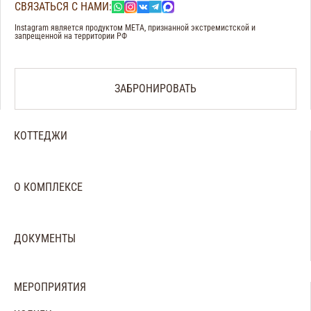
СВЯЗАТЬСЯ С НАМИ:
Instagram является продуктом META, признанной экстремистской и
запрещенной на территории РФ
ЗАБРОНИРОВАТЬ
КОТТЕДЖИ
Большой коттедж
Средний коттедж
Малый коттедж
О КОМПЛЕКСЕ
Аренда банного комплекса
О нас
Отзывы
Галерея
ДОКУМЕНТЫ
Правила посещения
Договор по коттеджу
МЕРОПРИЯТИЯ
Запрет на курение