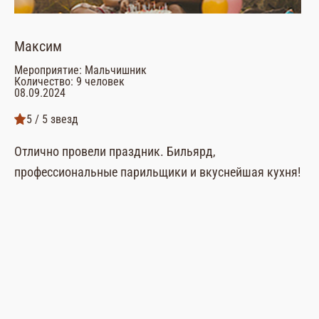
Максим
Ви
Мероприятие: Мальчишник
Ме
Количество: 9 человек
Ко
08.09.2024
26
5 / 5 звезд
Отлично провели праздник. Бильярд,
Ар
профессиональные парильщики и вкуснейшая кухня!
по
па
Вс
че
Ре